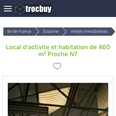
Ile-de-France
Essonne
Ventes immobilières
Local d'activite et habitation de 460
m² Proche N7