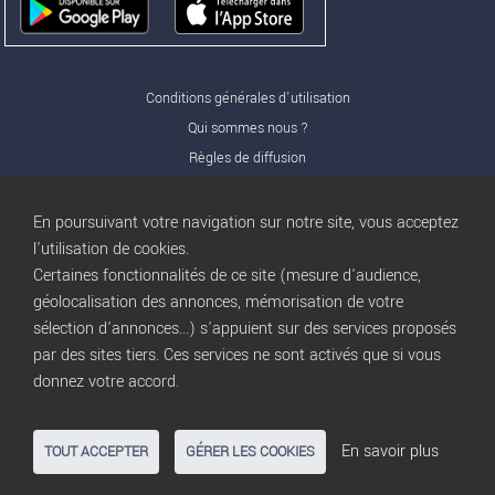
Conditions générales d'utilisation
Qui sommes nous ?
Règles de diffusion
Nos partenaires
Nos offres Pro
En poursuivant votre navigation sur notre site, vous acceptez
FAQ
l'utilisation de cookies.
Certaines fonctionnalités de ce site (mesure d'audience,
Publicité
géolocalisation des annonces, mémorisation de votre
Conditions d’Utilisation
sélection d'annonces...) s'appuient sur des services proposés
Privacy Policy
par des sites tiers. Ces services ne sont activés que si vous
Blog
trocbuy
donnez votre accord.
Plan du site
Gestion des cookies
En savoir plus
TOUT ACCEPTER
GÉRER LES COOKIES
Nous contacter