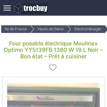
Ile-de-France
Hauts-de-Seine
Electroménager
Four posable électrique Moulinex
Optimo YY5139FB 1380 W 19 L Noir –
Bon état – Prêt à cuisiner