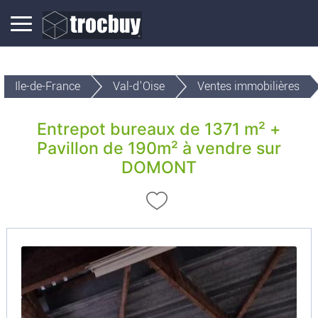
Ile-de-France
Val-d'Oise
Ventes immobilières
Entrepot bureaux de 1371 m² +
Pavillon de 190m² à vendre sur
DOMONT