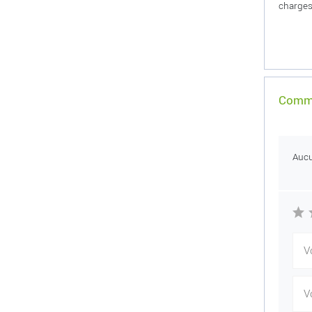
charges
Comme
Auc