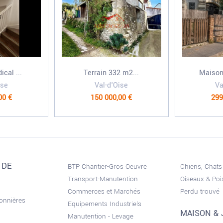
cal ...
Terrain 332 m2...
Maison 
ise
Val-d'Oise
Va
00 €
150 000,00 €
299
 DE
BTP Chantier-Gros Oeuvre
Chiens, Chats
Transport-Manutention
Oiseaux & Po
Commerces et Marchés
Perdu trouvé
sonnières
Equipements Industriels
MAISON & 
Manutention - Levage