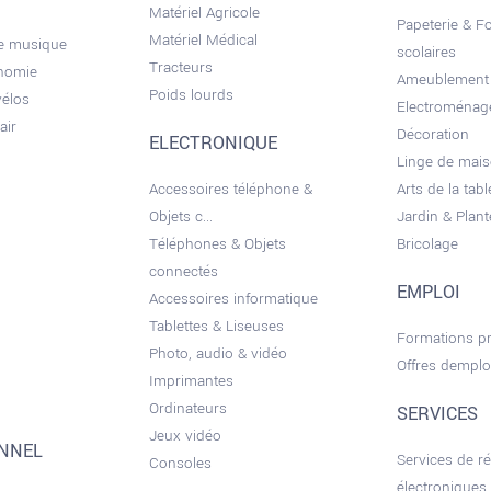
Matériel Agricole
Papeterie & F
Matériel Médical
de musique
scolaires
Tracteurs
onomie
Ameublement
Poids lourds
vélos
Electroménag
air
Décoration
ELECTRONIQUE
Linge de mai
Accessoires téléphone &
Arts de la tabl
Objets c...
Jardin & Plant
Téléphones & Objets
Bricolage
connectés
EMPLOI
Accessoires informatique
Tablettes & Liseuses
Formations pr
Photo, audio & vidéo
Offres demplo
Imprimantes
Ordinateurs
SERVICES
Jeux vidéo
ONNEL
Services de r
Consoles
électroniques