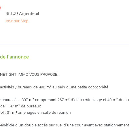
95100 Argenteuil
Voir sur Map
 de l'annonce
INET GHT IMMO VOUS PROPOSE:
'activités / bureaux de 490 m² au sein d'une petite copropriété
e-chaussée : 307 m² comprenant 267 m² d'atelier/stockage et 40 m² de b
tage : 147 m² de bureaux
sol : 31 m² aménagés en salle de réunion
 bénéficie d'un double accès sur rue, d'une cour avant avec stationneme