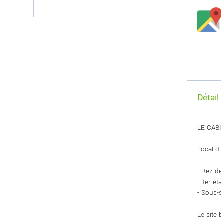
Détail
LE CAB
Local d
- Rez-d
- 1er é
- Sous-
Le site