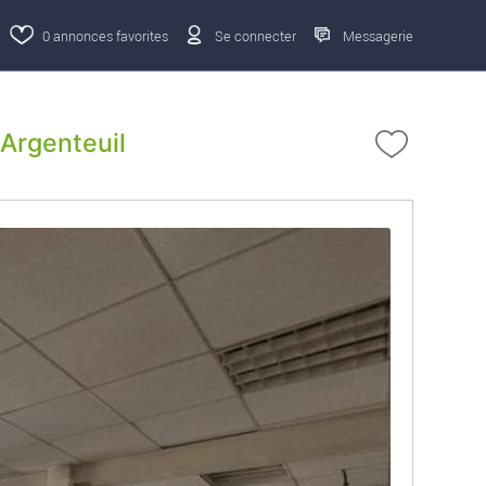
0
annonces favorites
Se connecter
Messagerie
 Argenteuil