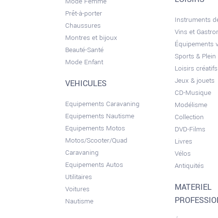
Mode Femme
Prêt-à-porter
Instruments 
Chaussures
Vins et Gastr
Montres et bijoux
Équipements 
Beauté-Santé
Sports & Plein 
Mode Enfant
Loisirs créatifs
Jeux & jouets
VEHICULES
CD-Musique
Equipements Caravaning
Modélisme
Equipements Nautisme
Collection
Equipements Motos
DVD-Films
Motos/Scooter/Quad
Livres
Caravaning
Vélos
Equipements Autos
Antiquités
Utilitaires
MATERIEL
Voitures
PROFESSI
Nautisme