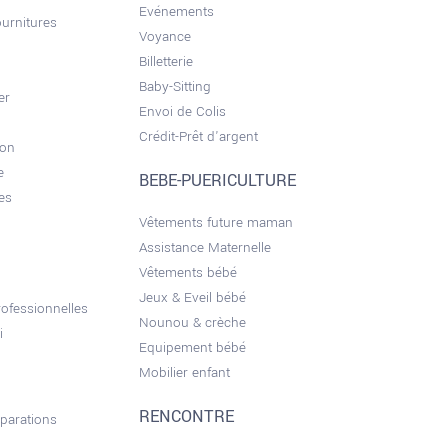
Evénements
ournitures
Voyance
Billetterie
Baby-Sitting
er
Envoi de Colis
Crédit-Prêt d'argent
son
e
BEBE-PUERICULTURE
es
Vêtements future maman
Assistance Maternelle
Vêtements bébé
Jeux & Eveil bébé
ofessionnelles
Nounou & crèche
i
Equipement bébé
Mobilier enfant
RENCONTRE
éparations