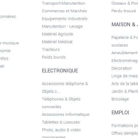
Transport-Manutention
Oiseaux & Po
Commerces et Marchés
Perdu trouvé
sonnières
Equipements Industriels
MAISON & 
Manutention - Levage
Matériel Agricole
Papeterie & F
Matériel Médical
de musique
scolaires
Tracteurs
onomie
Ameublement
Poids lourds
vélos
Electroménag
air
Décoration
ELECTRONIQUE
Linge de mai
Accessoires téléphone &
Arts de la tabl
Objets c...
Jardin & Plant
Téléphones & Objets
Bricolage
connectés
EMPLOI
Accessoires informatique
Tablettes & Liseuses
Formations pr
Photo, audio & vidéo
Offres demplo
Imprimantes