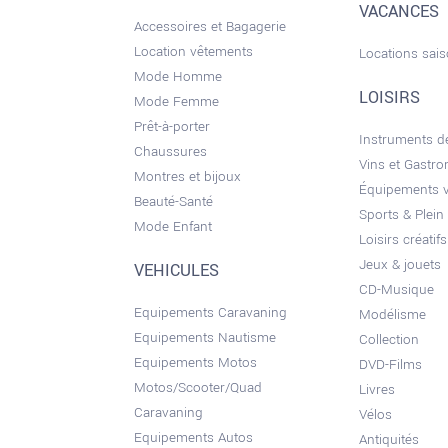
VACANCES
Accessoires et Bagagerie
Location vêtements
Locations sai
Mode Homme
LOISIRS
Mode Femme
Prêt-à-porter
Instruments 
Chaussures
Vins et Gastr
Montres et bijoux
Équipements 
Beauté-Santé
Sports & Plein 
Mode Enfant
Loisirs créatifs
Jeux & jouets
VEHICULES
CD-Musique
Equipements Caravaning
Modélisme
Equipements Nautisme
Collection
Equipements Motos
DVD-Films
Motos/Scooter/Quad
Livres
Caravaning
Vélos
Equipements Autos
Antiquités