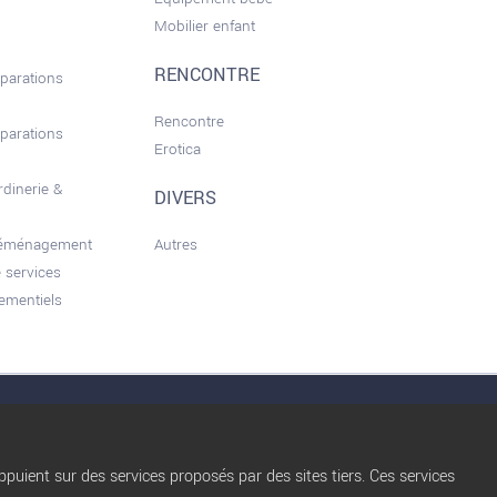
Mobilier enfant
RENCONTRE
éparations
Rencontre
éparations
Erotica
rdinerie &
DIVERS
déménagement
Autres
 services
ementiels
nérales d'utilisation
Conditions d’Utilisation
Qui sommes nous ?
Privacy Policy
puient sur des services proposés par des sites tiers. Ces services
Règles de diffusion
Blog
trocbuy