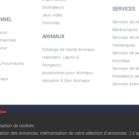
Ordinateurs
SERVICES
Jeux vidéo
ONNEL
Services de r
Consoles
électroniques
pour
ANIMAUX
Services de r
 marchés
mécaniques
pour
Echange de Garde Animaux
Services de ja
.
Hamsters, Lapins &
bricolage
 Fournitures
Rongeurs
Services de 
Accessoires pour Animaux
Prestations de
riaux
Adoption & Don Animaux
Services évèn
Conditions gé
isation de cookies.
sation des annonces, mémorisation de votre sélection d'annonces...) s'ap