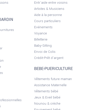
issons
Entr'aide entre voisins
Artistes & Musiciens
Aide à la personne
JARDIN
Cours particuliers
Evénements
ournitures
Voyance
Billetterie
Baby-Sitting
er
Envoi de Colis
Crédit-Prêt d'argent
son
e
BEBE-PUERICULTURE
es
Vêtements future maman
Assistance Maternelle
Vêtements bébé
Jeux & Eveil bébé
ofessionnelles
Nounou & crèche
i
Equipement bébé