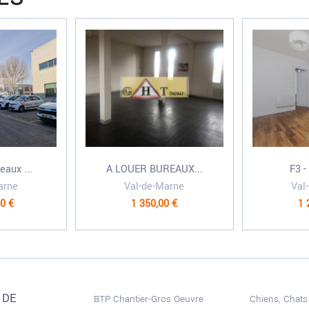
eaux ...
A LOUER BUREAUX...
F3 -
arne
Val-de-Marne
Val
0 €
1 350,00 €
1 
 DE
BTP Chantier-Gros Oeuvre
Chiens, Chats