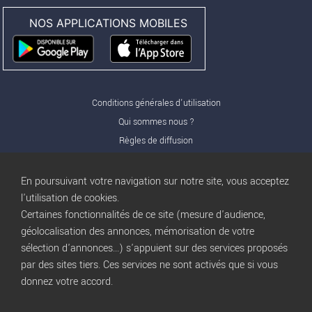
NOS APPLICATIONS MOBILES
Conditions générales d'utilisation
Qui sommes nous ?
Règles de diffusion
Nos partenaires
Nos offres Pro
En poursuivant votre navigation sur notre site, vous acceptez
FAQ
l'utilisation de cookies.
Certaines fonctionnalités de ce site (mesure d'audience,
Publicité
géolocalisation des annonces, mémorisation de votre
Conditions d’Utilisation
sélection d'annonces...) s'appuient sur des services proposés
Privacy Policy
par des sites tiers. Ces services ne sont activés que si vous
Blog
trocbuy
donnez votre accord.
Plan du site
Gestion des cookies