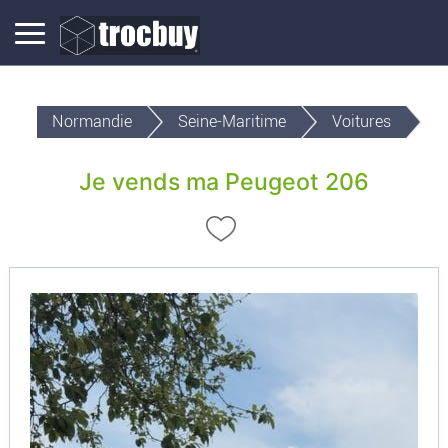
Normandie
Seine-Maritime
Voitures
Je vends ma Peugeot 206