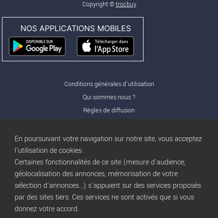
Copyright ©
trocbuy
NOS APPLICATIONS MOBILES
Conditions générales d'utilisation
Qui sommes nous ?
Règles de diffusion
Nos partenaires
Nos offres Pro
En poursuivant votre navigation sur notre site, vous acceptez
FAQ
l'utilisation de cookies.
Certaines fonctionnalités de ce site (mesure d'audience,
Publicité
géolocalisation des annonces, mémorisation de votre
Conditions d’Utilisation
sélection d'annonces...) s'appuient sur des services proposés
Privacy Policy
par des sites tiers. Ces services ne sont activés que si vous
Blog
trocbuy
donnez votre accord.
Plan du site