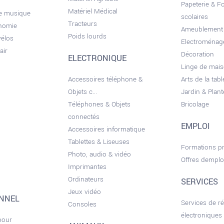
Papeterie & F
Matériel Médical
de musique
scolaires
Tracteurs
onomie
Ameublement
Poids lourds
vélos
Electroménag
air
Décoration
ELECTRONIQUE
Linge de mai
Accessoires téléphone &
Arts de la tabl
Objets c...
Jardin & Plant
Téléphones & Objets
Bricolage
connectés
EMPLOI
Accessoires informatique
Tablettes & Liseuses
Formations pr
Photo, audio & vidéo
Offres demplo
Imprimantes
Ordinateurs
SERVICES
Jeux vidéo
ONNEL
Services de r
Consoles
électroniques
pour