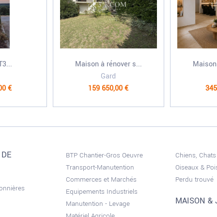
3...
Maison à rénover s...
Maison
Gard
00 €
159 650,00 €
345
 DE
BTP Chantier-Gros Oeuvre
Chiens, Chats
Transport-Manutention
Oiseaux & Po
Commerces et Marchés
Perdu trouvé
sonnières
Equipements Industriels
MAISON & 
Manutention - Levage
Matériel Agricole