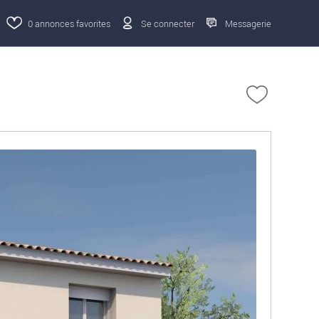
0
annonces favorites
Se connecter
Messagerie