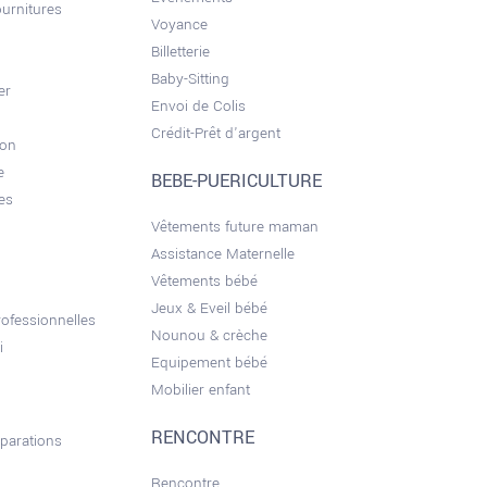
ournitures
Voyance
Billetterie
Baby-Sitting
er
Envoi de Colis
Crédit-Prêt d'argent
son
e
BEBE-PUERICULTURE
es
Vêtements future maman
Assistance Maternelle
Vêtements bébé
Jeux & Eveil bébé
ofessionnelles
Nounou & crèche
i
Equipement bébé
Mobilier enfant
RENCONTRE
éparations
Rencontre