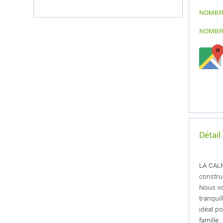
NOMBR
NOMBR
Détail
LA CALM
constru
Nous vo
tranqui
idéal p
famille.