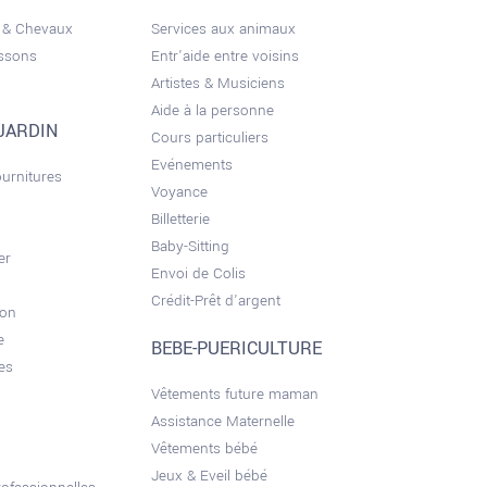
 & Chevaux
Services aux animaux
issons
Entr'aide entre voisins
Artistes & Musiciens
Aide à la personne
JARDIN
Cours particuliers
Evénements
ournitures
Voyance
Billetterie
Baby-Sitting
er
Envoi de Colis
Crédit-Prêt d'argent
son
e
BEBE-PUERICULTURE
es
Vêtements future maman
Assistance Maternelle
Vêtements bébé
Jeux & Eveil bébé