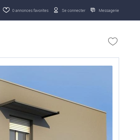
0
annonces favorites
Se connecter
Messagerie