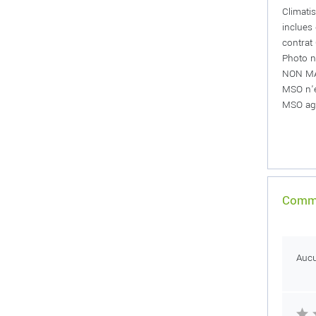
Climatis
inclues
contrat
Photo n
NON MA
MSO n'e
MSO agi
Comme
Auc