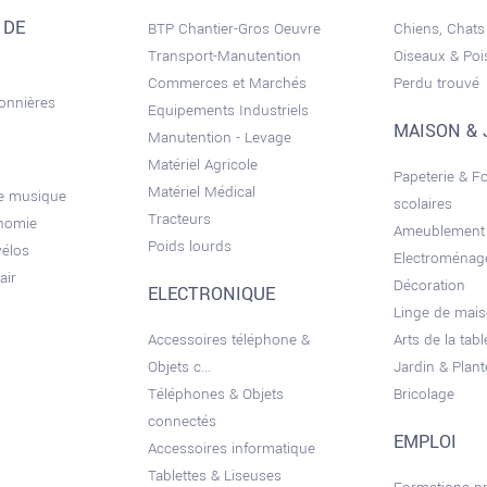
 DE
BTP Chantier-Gros Oeuvre
Chiens, Chats
Transport-Manutention
Oiseaux & Po
Commerces et Marchés
Perdu trouvé
sonnières
Equipements Industriels
MAISON & 
Manutention - Levage
Matériel Agricole
Papeterie & F
Matériel Médical
de musique
scolaires
Tracteurs
onomie
Ameublement
Poids lourds
vélos
Electroménag
air
Décoration
ELECTRONIQUE
Linge de mai
Accessoires téléphone &
Arts de la tabl
Objets c...
Jardin & Plant
Téléphones & Objets
Bricolage
connectés
EMPLOI
Accessoires informatique
Tablettes & Liseuses