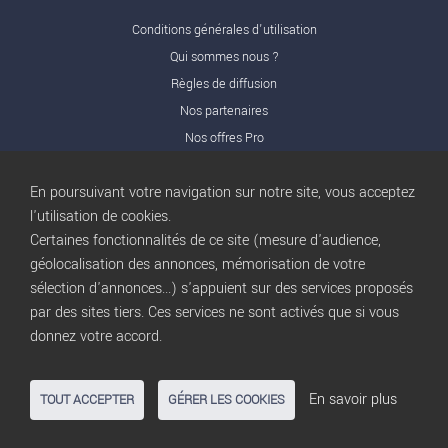
Conditions générales d'utilisation
Qui sommes nous ?
Règles de diffusion
Nos partenaires
Nos offres Pro
FAQ
En poursuivant votre navigation sur notre site, vous acceptez
Publicité
l'utilisation de cookies.
Conditions d’Utilisation
Certaines fonctionnalités de ce site (mesure d'audience,
Privacy Policy
géolocalisation des annonces, mémorisation de votre
Blog
trocbuy
sélection d'annonces...) s'appuient sur des services proposés
Plan du site
par des sites tiers. Ces services ne sont activés que si vous
Gestion des cookies
donnez votre accord.
Nous contacter
En savoir plus
TOUT ACCEPTER
GÉRER LES COOKIES