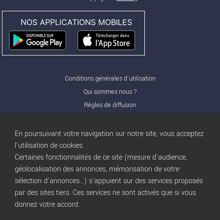
NOS APPLICATIONS MOBILES
Conditions générales d'utilisation
Qui sommes nous ?
Règles de diffusion
Nos partenaires
Nos offres Pro
En poursuivant votre navigation sur notre site, vous acceptez
FAQ
l'utilisation de cookies.
Certaines fonctionnalités de ce site (mesure d'audience,
Publicité
géolocalisation des annonces, mémorisation de votre
Conditions d’Utilisation
sélection d'annonces...) s'appuient sur des services proposés
Privacy Policy
par des sites tiers. Ces services ne sont activés que si vous
Blog
trocbuy
donnez votre accord.
Plan du site