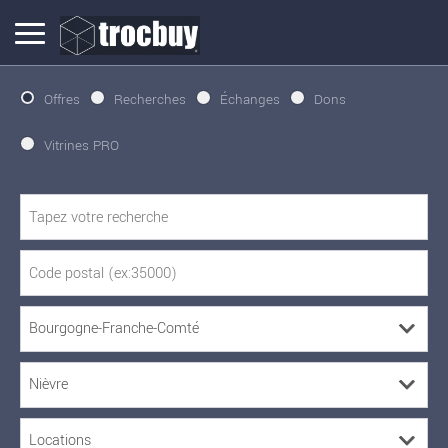
Offres
Recherches
Échanges
Dons
Vitrines PRO