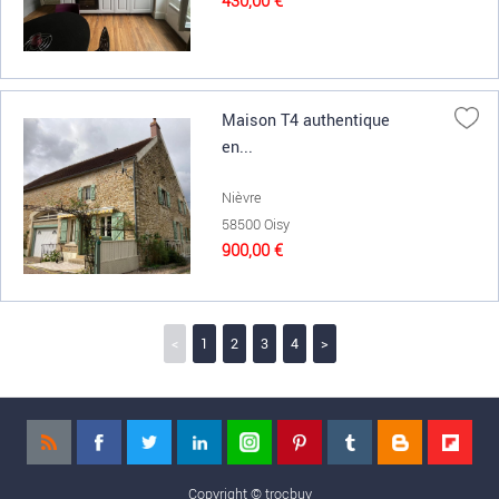
430,00 €
Maison T4 authentique
en...
Nièvre
58500 Oisy
900,00 €
<
1
2
3
4
>
Copyright ©
trocbuy