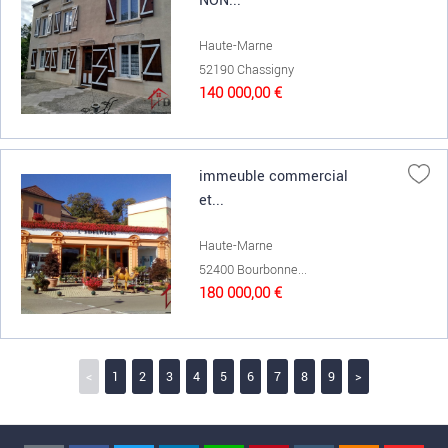
NON...
Haute-Marne
52190 Chassigny
140 000,00 €
immeuble commercial
et...
Haute-Marne
52400 Bourbonne...
180 000,00 €
<
1
2
3
4
5
6
7
8
9
>