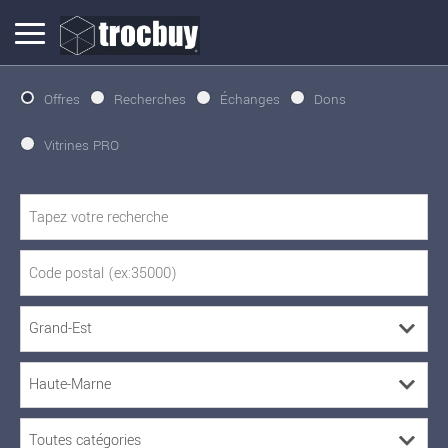
Offres
Recherches
Échanges
Dons
Vitrines PRO