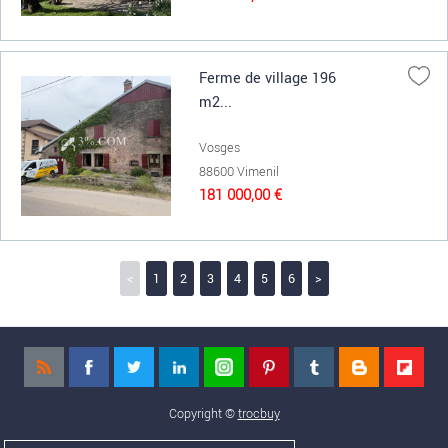
Ferme de village 196
m2...
Vosges
88600 Vimenil
181 000,00 €
<
1
2
3
4
5
6
>
Copyright ©
trocbuy