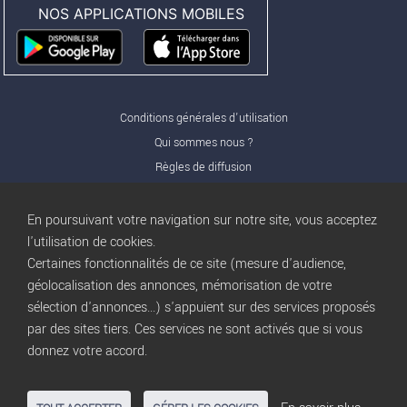
NOS APPLICATIONS MOBILES
Conditions générales d'utilisation
Qui sommes nous ?
Règles de diffusion
Nos partenaires
Nos offres Pro
En poursuivant votre navigation sur notre site, vous acceptez
FAQ
l'utilisation de cookies.
Certaines fonctionnalités de ce site (mesure d'audience,
Publicité
géolocalisation des annonces, mémorisation de votre
Conditions d’Utilisation
sélection d'annonces...) s'appuient sur des services proposés
Privacy Policy
par des sites tiers. Ces services ne sont activés que si vous
Blog
trocbuy
donnez votre accord.
Plan du site
Gestion des cookies