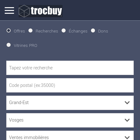
Offres
Recherches
Échanges
Dons
Vitrines PRO