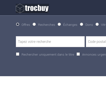
Offres
Recherches
Échanges
Dons
Vit
Rechercher uniquement dans le titre
Annonces urgen