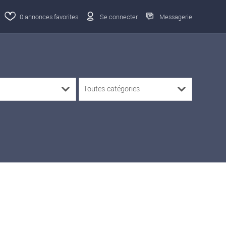
0
annonces favorites
Se connecter
Messagerie