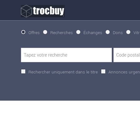
Offres
Recherches
Échanges
Dons
Vit
Rechercher uniquement dans le titre
Annonces urgen