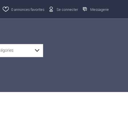
0
annonces favorites
Se connecter
Messagerie