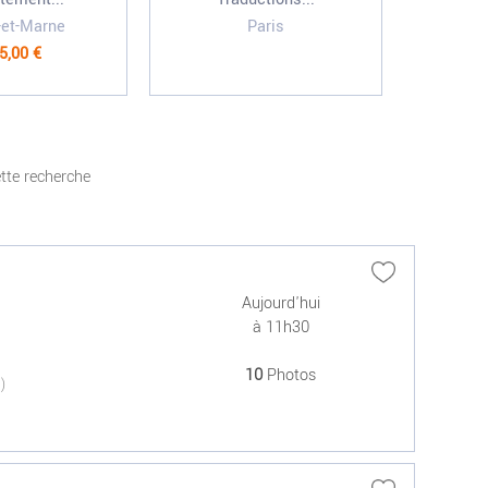
-et-Marne
Paris
V
5,00 €
tte recherche
Aujourd'hui
à 11h30
10
Photos
(0)