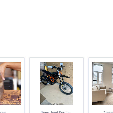
ues...
New/Used,Surron...
Appar