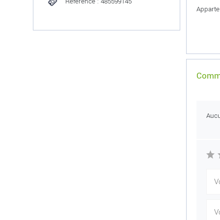
Référence : 485599145
Apparte
Comme
Auc