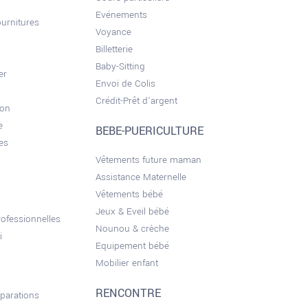
Evénements
ournitures
Voyance
Billetterie
Baby-Sitting
er
Envoi de Colis
Crédit-Prêt d'argent
son
e
BEBE-PUERICULTURE
es
Vêtements future maman
Assistance Maternelle
Vêtements bébé
Jeux & Eveil bébé
ofessionnelles
Nounou & crèche
i
Equipement bébé
Mobilier enfant
RENCONTRE
éparations