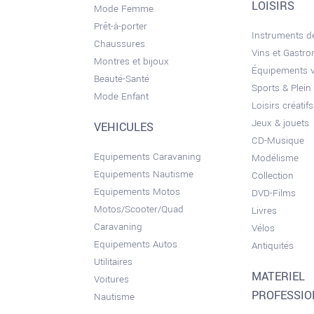
LOISIRS
Mode Femme
Prêt-à-porter
Instruments 
Chaussures
Vins et Gastr
Montres et bijoux
Équipements 
Beauté-Santé
Sports & Plein 
Mode Enfant
Loisirs créatifs
Jeux & jouets
VEHICULES
CD-Musique
Equipements Caravaning
Modélisme
Equipements Nautisme
Collection
Equipements Motos
DVD-Films
Motos/Scooter/Quad
Livres
Caravaning
Vélos
Equipements Autos
Antiquités
Utilitaires
MATERIEL
Voitures
PROFESSI
Nautisme