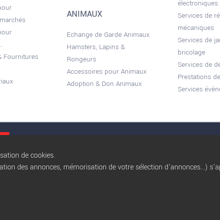
électroniques
pour
ANIMAUX
Services de r
 marchés
mécaniques
pour
Echange de Garde Animaux
Services de ja
.
Hamsters, Lapins &
bricolage
 Fournitures
Rongeurs
Services de 
Accessoires pour Animaux
Prestations de
riaux
Adoption & Don Animaux
Services évèn
Conditions gé
isation de cookies.
sation des annonces, mémorisation de votre sélection d'annonces...) s'ap