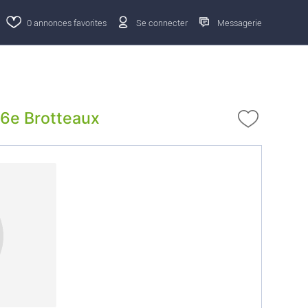
0
annonces favorites
Se connecter
Messagerie
 6e Brotteaux