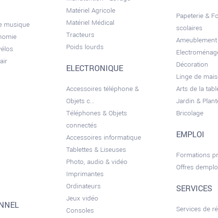
Matériel Agricole
Papeterie & F
Matériel Médical
de musique
scolaires
Tracteurs
onomie
Ameublement
Poids lourds
vélos
Electroménag
air
Décoration
ELECTRONIQUE
Linge de mai
Accessoires téléphone &
Arts de la tabl
Objets c...
Jardin & Plant
Téléphones & Objets
Bricolage
connectés
EMPLOI
Accessoires informatique
Tablettes & Liseuses
Formations pr
Photo, audio & vidéo
Offres demplo
Imprimantes
Ordinateurs
SERVICES
Jeux vidéo
ONNEL
Services de r
Consoles