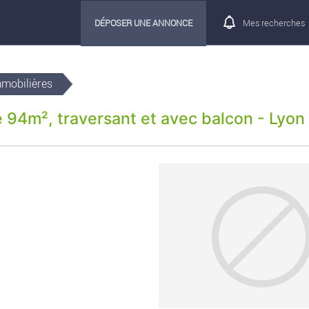
DÉPOSER UNE ANNONCE
Mes recherches
mmobilières
94m², traversant et avec balcon - Lyon