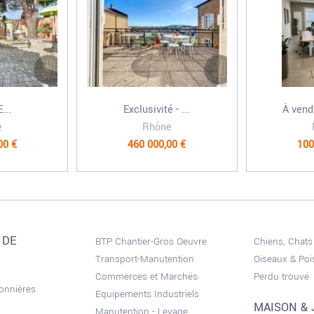
...
Exclusivité - ...
À vendr
e
Rhône
00 €
460 000,00 €
100
 DE
BTP Chantier-Gros Oeuvre
Chiens, Chats
Transport-Manutention
Oiseaux & Po
Commerces et Marchés
Perdu trouvé
sonnières
Equipements Industriels
MAISON & 
Manutention - Levage