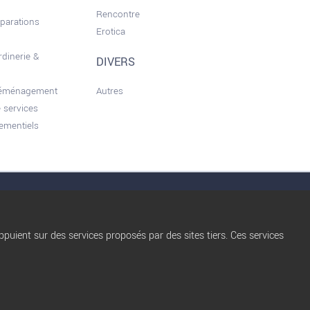
Rencontre
éparations
Erotica
rdinerie &
DIVERS
déménagement
Autres
 services
ementiels
nérales d'utilisation
Conditions d’Utilisation
Qui sommes nous ?
Privacy Policy
puient sur des services proposés par des sites tiers. Ces services
Règles de diffusion
Blog
trocbuy
Nos partenaires
Plan du site
Nos offres Pro
Gestion des cookies
FAQ
Nous contacter
Publicité