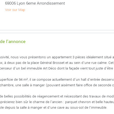
69006 Lyon 6eme Arrondissement
Voir sur Map
 de l'annonce
usivité, nous vous présentons un appartement 3 pièces idéalement situé 
ux, à deux pas de la place Général Brosset et au sein d'une rue calme. Ce
censeur d'un bel immeuble Art Déco dont la façade vient tout juste d'être
uperficie de 94 m², il se compose actuellement d'un hall d'entrée desser
chambre, une salle à manger (pouvant aisément faire office de seconde c
 de belles possibilités de réagencement et nécessitant des travaux de mode
précierez bien sûr le charme de l'ancien : parquet chevron et belle haute
ble depuis la salle à manger et d'une cave au sous-sol de l'immeuble.