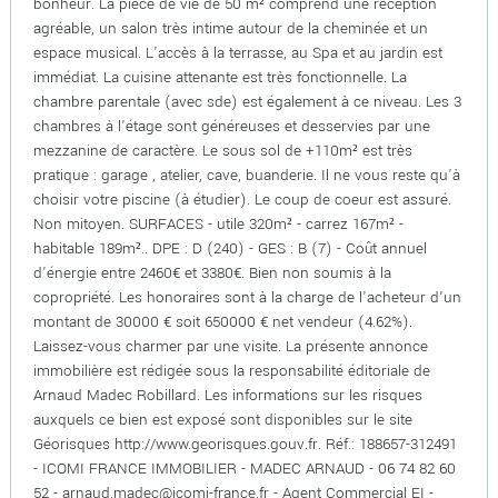
bonheur. La pièce de vie de 50 m² comprend une réception
agréable, un salon très intime autour de la cheminée et un
espace musical. L'accès à la terrasse, au Spa et au jardin est
immédiat. La cuisine attenante est très fonctionnelle. La
chambre parentale (avec sde) est également à ce niveau. Les 3
chambres à l'étage sont généreuses et desservies par une
mezzanine de caractère. Le sous sol de +110m² est très
pratique : garage , atelier, cave, buanderie. Il ne vous reste qu'à
choisir votre piscine (à étudier). Le coup de coeur est assuré.
Non mitoyen. SURFACES - utile 320m² - carrez 167m² -
habitable 189m².. DPE : D (240) - GES : B (7) - Coût annuel
d'énergie entre 2460€ et 3380€. Bien non soumis à la
copropriété. Les honoraires sont à la charge de l'acheteur d'un
montant de 30000 € soit 650000 € net vendeur (4.62%).
Laissez-vous charmer par une visite. La présente annonce
immobilière est rédigée sous la responsabilité éditoriale de
Arnaud Madec Robillard. Les informations sur les risques
auxquels ce bien est exposé sont disponibles sur le site
Géorisques http://www.georisques.gouv.fr. Réf.: 188657-312491
- ICOMI FRANCE IMMOBILIER - MADEC ARNAUD - 06 74 82 60
52 - arnaud.madec@icomi-france.fr - Agent Commercial EI -