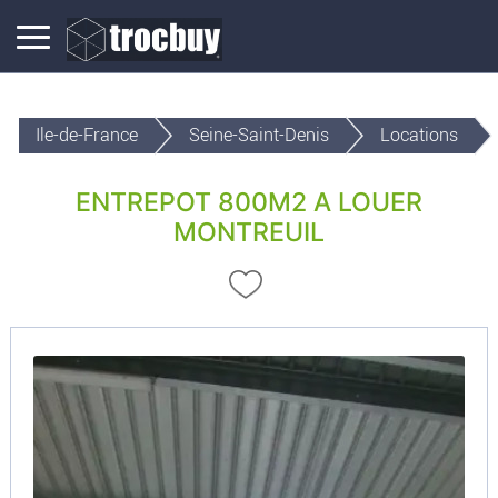
Ile-de-France
Seine-Saint-Denis
Locations
ENTREPOT 800M2 A LOUER
MONTREUIL