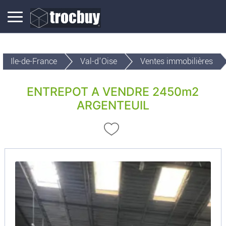
Ile-de-France
Val-d'Oise
Ventes immobilières
ENTREPOT A VENDRE 2450m2
ARGENTEUIL