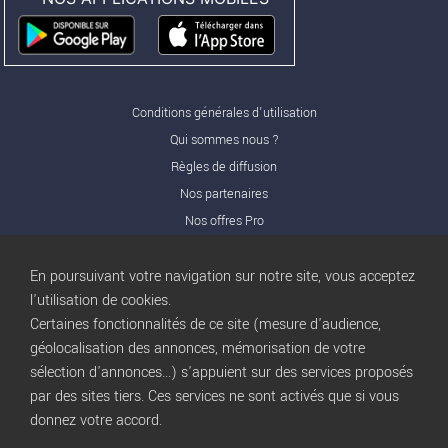
Conditions générales d'utilisation
Qui sommes nous ?
Règles de diffusion
Nos partenaires
Nos offres Pro
FAQ
Publicité
En poursuivant votre navigation sur notre site, vous acceptez
l'utilisation de cookies.
Conditions d’Utilisation
Certaines fonctionnalités de ce site (mesure d'audience,
Privacy Policy
géolocalisation des annonces, mémorisation de votre
Blog
trocbuy
sélection d'annonces...) s'appuient sur des services proposés
Plan du site
par des sites tiers. Ces services ne sont activés que si vous
Gestion des cookies
donnez votre accord.
Nous contacter