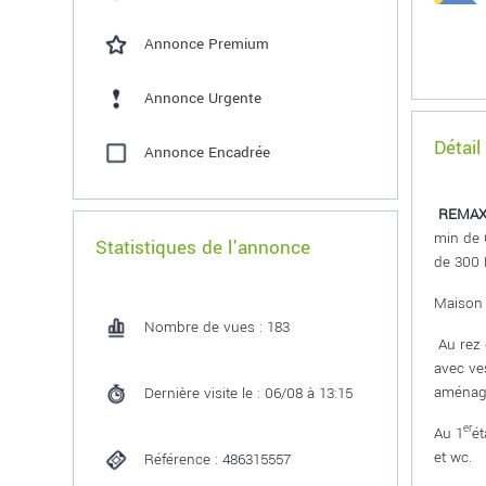
Annonce Premium
Annonce Urgente
Détail
Annonce Encadrée
REMAX 
min de 
Statistiques de l'annonce
de 300 
Maison 
Nombre de vues : 183
Au rez 
avec ve
aménagé
Dernière visite le : 06/08 à 13:15
er
Au 1
ét
et wc.
Référence : 486315557