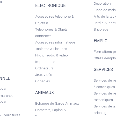
air
Décoration
ELECTRONIQUE
Linge de mai
Accessoires téléphone &
Arts de la tabl
Objets c...
Jardin & Plant
Téléphones & Objets
Bricolage
connectés
EMPLOI
Accessoires informatique
Tablettes & Liseuses
Formations pr
Photo, audio & vidéo
Offres demplo
Imprimantes
Ordinateurs
SERVICES
Jeux vidéo
ONNEL
Services de r
Consoles
électroniques
pour
ANIMAUX
Services de r
 marchés
mécaniques
pour
Echange de Garde Animaux
Services de ja
.
Hamsters, Lapins &
bricolage
 Fournitures