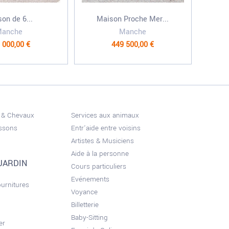
on de 6...
Maison Proche Mer...
Manche
Manche
 000,00 €
449 500,00 €
 & Chevaux
Services aux animaux
issons
Entr'aide entre voisins
Artistes & Musiciens
Aide à la personne
JARDIN
Cours particuliers
Evénements
ournitures
Voyance
Billetterie
Baby-Sitting
er