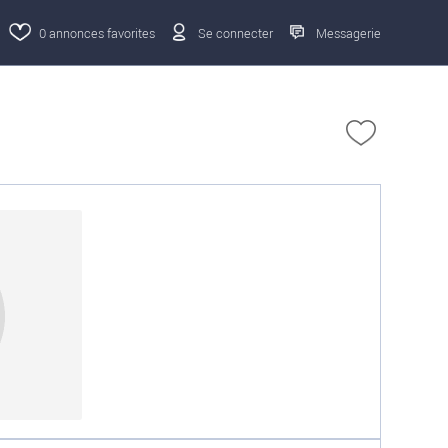
0
annonces favorites
Se connecter
Messagerie