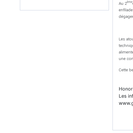
ème
Au 2
enfilad
dégagem
Les ato
techniq
aliment
une con
Cette b
Honora
Les in
www.g