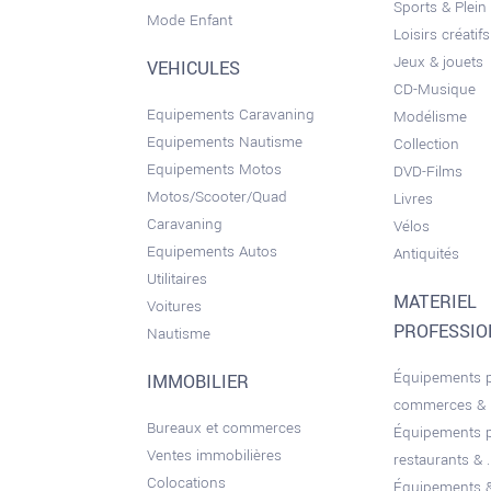
Sports & Plein 
Mode Enfant
Loisirs créatifs
Jeux & jouets
VEHICULES
CD-Musique
Equipements Caravaning
Modélisme
Equipements Nautisme
Collection
Equipements Motos
DVD-Films
Motos/Scooter/Quad
Livres
Caravaning
Vélos
Equipements Autos
Antiquités
Utilitaires
MATERIEL
Voitures
PROFESSI
Nautisme
Équipements 
IMMOBILIER
commerces &
Bureaux et commerces
Équipements 
Ventes immobilières
restaurants & ..
Colocations
Équipements &