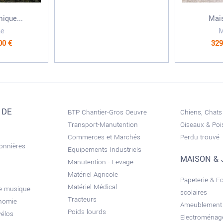
ique...
Mais
e
00 €
329
 DE
BTP Chantier-Gros Oeuvre
Chiens, Chats
Transport-Manutention
Oiseaux & Po
Commerces et Marchés
Perdu trouvé
sonnières
Equipements Industriels
MAISON & 
Manutention - Levage
Matériel Agricole
Papeterie & F
Matériel Médical
de musique
scolaires
Tracteurs
onomie
Ameublement
Poids lourds
vélos
Electroménag