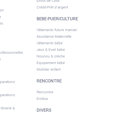
Envoi de Colis
Crédit-Prêt d'argent
son
e
BEBE-PUERICULTURE
es
Vêtements future maman
Assistance Maternelle
Vêtements bébé
Jeux & Eveil bébé
ofessionnelles
Nounou & crèche
i
Equipement bébé
Mobilier enfant
RENCONTRE
éparations
Rencontre
éparations
Erotica
rdinerie &
DIVERS