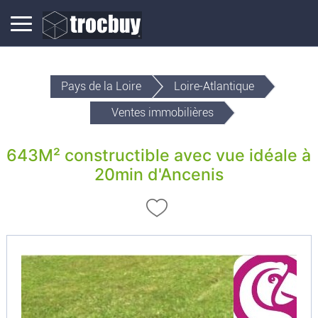
Pays de la Loire
Loire-Atlantique
Ventes immobilières
643M² constructible avec vue idéale à
20min d'Ancenis