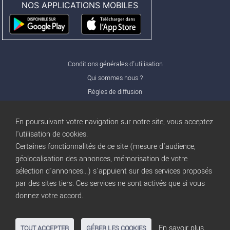
NOS APPLICATIONS MOBILES
Conditions générales d'utilisation
Qui sommes nous ?
Règles de diffusion
Nos partenaires
Nos offres Pro
En poursuivant votre navigation sur notre site, vous acceptez
FAQ
l'utilisation de cookies.
Certaines fonctionnalités de ce site (mesure d'audience,
Publicité
géolocalisation des annonces, mémorisation de votre
Conditions d’Utilisation
sélection d'annonces...) s'appuient sur des services proposés
Privacy Policy
par des sites tiers. Ces services ne sont activés que si vous
Blog
trocbuy
donnez votre accord.
Plan du site
Gestion des cookies
En savoir plus
TOUT ACCEPTER
GÉRER LES COOKIES