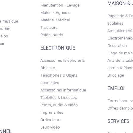
MAISON & 
Manutention - Levage
Matériel Agricole
Papeterie & F
Matériel Médical
de musique
scolaires
Tracteurs
onomie
Ameublement
Poids lourds
vélos
Electroménag
air
Décoration
ELECTRONIQUE
Linge de mai
Accessoires téléphone &
Arts de la tabl
Objets c...
Jardin & Plant
Téléphones & Objets
Bricolage
connectés
EMPLOI
Accessoires informatique
Tablettes & Liseuses
Formations pr
Photo, audio & vidéo
Offres demplo
Imprimantes
Ordinateurs
SERVICES
Jeux vidéo
ONNEL