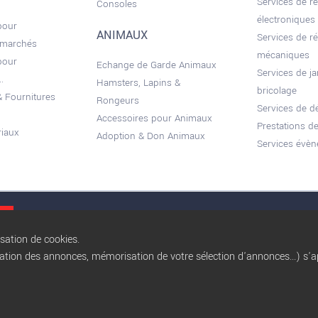
Services de r
Consoles
électroniques
pour
ANIMAUX
Services de r
 marchés
mécaniques
pour
Echange de Garde Animaux
Services de ja
.
Hamsters, Lapins &
bricolage
 Fournitures
Rongeurs
Services de 
Accessoires pour Animaux
Prestations de
riaux
Adoption & Don Animaux
Services évèn
Conditions gé
isation de cookies.
sation des annonces, mémorisation de votre sélection d'annonces...) s'ap