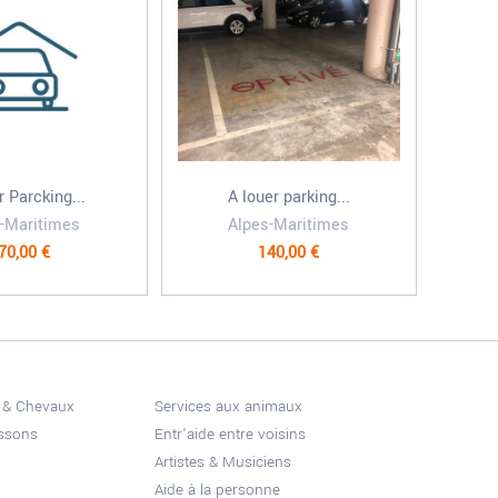
r Parcking...
A louer parking...
-Maritimes
Alpes-Maritimes
70,00 €
140,00 €
 & Chevaux
Services aux animaux
issons
Entr'aide entre voisins
Artistes & Musiciens
Aide à la personne