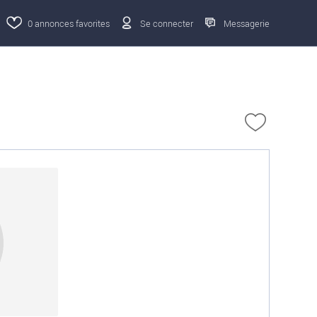
0
annonces favorites
Se connecter
Messagerie