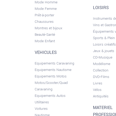
Mode Homme
LOISIRS
Mode Femme
Prêt-à-porter
Instruments 
Chaussures
Vins et Gastr
Montres et bijoux
Équipements 
Beauté-Santé
Sports & Plein 
Mode Enfant
Loisirs créatifs
Jeux & jouets
VEHICULES
CD-Musique
Equipements Caravaning
Modélisme
Equipements Nautisme
Collection
Equipements Motos
DVD-Films
Motos/Scooter/Quad
Livres
Caravaning
Vélos
Equipements Autos
Antiquités
Utilitaires
MATERIEL
Voitures
PROFESSI
Nautisme