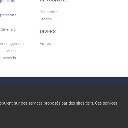
RENCONTRE
éparations
Rencontre
éparations
Erotica
rdinerie &
DIVERS
déménagement
Autres
 services
ementiels
nérales d'utilisation
Conditions d’Utilisation
Qui sommes nous ?
Privacy Policy
puient sur des services proposés par des sites tiers. Ces services
Règles de diffusion
Blog
trocbuy
Nos partenaires
Plan du site
Nos offres Pro
Gestion des cookies
FAQ
Nous contacter