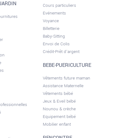
JARDIN
Cours particuliers
Evénements
ournitures
Voyance
Billetterie
Baby-Sitting
er
Envoi de Colis
Crédit-Prêt d'argent
son
e
BEBE-PUERICULTURE
es
Vêtements future maman
Assistance Maternelle
Vêtements bébé
Jeux & Eveil bébé
ofessionnelles
Nounou & crèche
i
Equipement bébé
Mobilier enfant