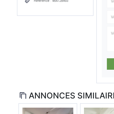
Référence : 464728493
ANNONCES SIMILAIR