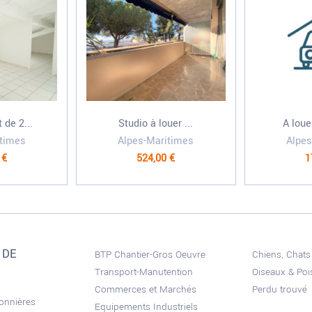
de 2...
Studio à louer ...
A loue
itimes
Alpes-Maritimes
Alpes
 €
524,00 €
1
 DE
BTP Chantier-Gros Oeuvre
Chiens, Chats
Transport-Manutention
Oiseaux & Po
Commerces et Marchés
Perdu trouvé
sonnières
Equipements Industriels