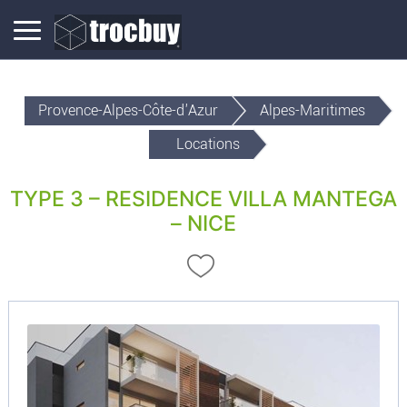
Provence-Alpes-Côte-d'Azur
Alpes-Maritimes
Locations
TYPE 3 – RESIDENCE VILLA MANTEGA
– NICE