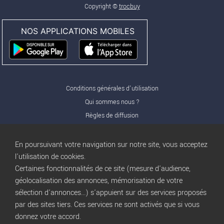
Copyright ©
trocbuy
NOS APPLICATIONS MOBILES
Conditions générales d'utilisation
Qui sommes nous ?
Règles de diffusion
Nos partenaires
Nos offres Pro
En poursuivant votre navigation sur notre site, vous acceptez
FAQ
l'utilisation de cookies.
Certaines fonctionnalités de ce site (mesure d'audience,
Publicité
géolocalisation des annonces, mémorisation de votre
Conditions d’Utilisation
sélection d'annonces...) s'appuient sur des services proposés
Privacy Policy
par des sites tiers. Ces services ne sont activés que si vous
Blog
trocbuy
donnez votre accord.
Plan du site