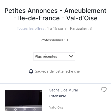
Petites Annonces - Ameublement
- Ile-de-France - Val-d'Oise
:
1 à 15 sur 3
: 3
Toutes les offres
Particulier
: 0
Professionnel
Sauvegarder cette recherche
Sèche Lige Mural
Extensible
Val-d'Oise