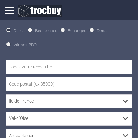
Offres
Recherches
Échanges
Dons
Vitrines PRO