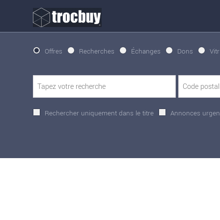
Offres
Recherches
Échanges
Dons
Vit
Rechercher uniquement dans le titre
Annonces urgen