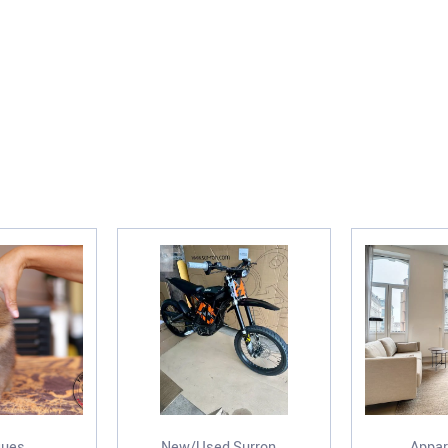
ues...
New/Used,Surron...
Appar